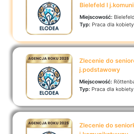
Bielefeld l j.komu
Miejscowość:
Bielefel
Typ:
Praca dla kobiety
Zlecenie do senio
j.podstawowy
Miejscowość:
Röttenb
Typ:
Praca dla kobiety
Zlecenie do senior