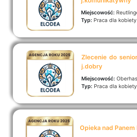
j.komunikatywny
Miejscowość:
Reutling
Typ:
Praca dla kobiety
Zlecenie do senio
j.dobry
Miejscowość:
Oberha
Typ:
Praca dla kobiety
Opieka nad Panem H