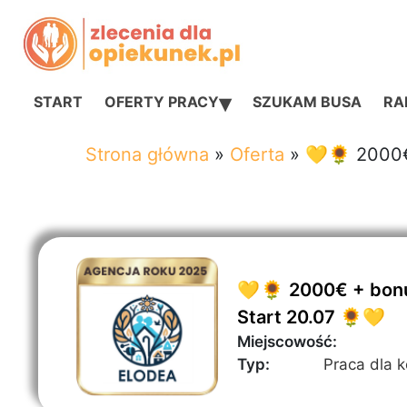
▾
START
OFERTY PRACY
SZUKAM BUSA
RAN
Strona główna
»
Oferta
»
💛🌻 2000€ 
💛🌻 2000€ + bonus
Start 20.07 🌻💛
Miejscowość:
Typ:
Praca dla 