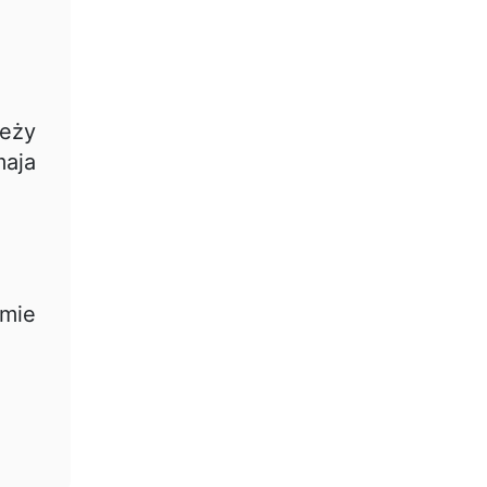
leży
maja
mie