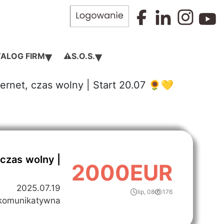
▾
▾
ALOG FIRM
⚠️S.O.S.
rnet, czas wolny | Start 20.07 🌻💛
czas wolny |
2000EUR
2025.07.19
lip, 08
176
komunikatywna