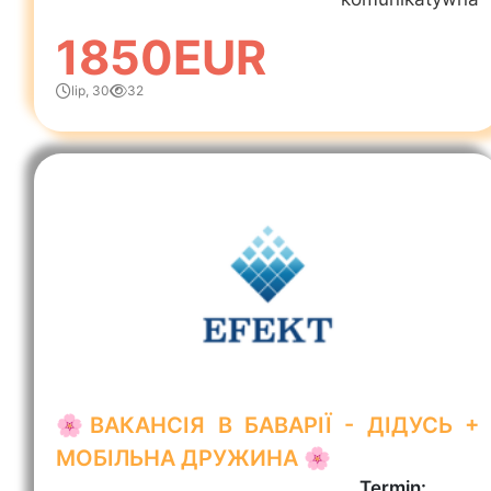
1850EUR
lip, 30
32
🌸ВАКАНСІЯ В БАВАРІЇ - ДІДУСЬ +
МОБІЛЬНА ДРУЖИНА 🌸
Termin: