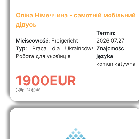
Опіка Німеччина - самотній мобільний
дідусь
Termin:
Miejscowość:
Freigericht
2026.07.27
Typ:
Praca dla Ukraińców/
Znajomość
Робота для українців
języka:
komunikatywna
1900EUR
lip, 24
48