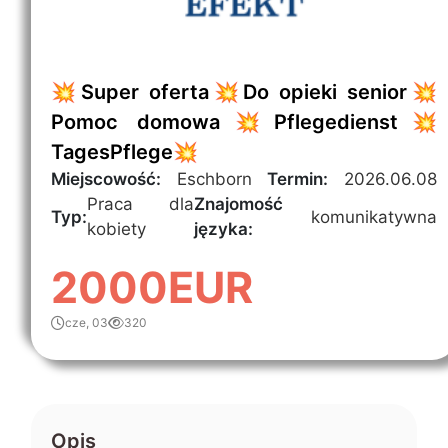
💥Super oferta💥Do opieki senior💥
Pomoc domowa💥Pflegedienst💥
TagesPflege💥
Miejscowość:
Eschborn
Termin:
2026.06.08
Praca dla
Znajomość
Typ:
komunikatywna
kobiety
języka:
2000EUR
cze, 03
320
Opis