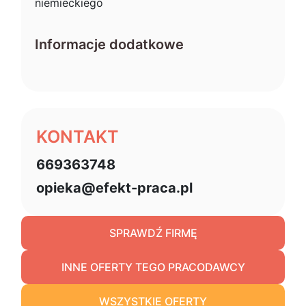
niemieckiego
Informacje dodatkowe
KONTAKT
669363748
opieka@efekt-praca.pl
SPRAWDŹ FIRMĘ
INNE OFERTY TEGO PRACODAWCY
WSZYSTKIE OFERTY