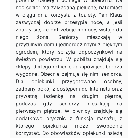
poranną toaletę i pomaga w ubieraniu. Na
noc senior ma zakładaną pieluchę, natomiast
w ciągu dnia korzysta z toalety. Pan Klaus
zazwyczaj dobrze przesypia noce, a jeśli
zdarzy się, że potrzebuje pomocy, wstaje do
niego żona. Seniorzy mieszkają w
przytulnym domu jednorodzinnym z pięknym
ogrodem, który sprzyja odpoczynkowi na
świeżym powietrzu. W pobliżu znajdują się
sklepy, dlatego robienie zakupów jest bardzo
wygodne. Obecnie zajmuje się nimi seniorka.
Dla opiekunki przygotowano osobny,
zadbany pokój z dostępem do Internetu oraz
prywatną łazienkę na drugim piętrze,
podczas gdy seniorzy mieszkają na
pierwszym piętrze. W piwnicy znajduje się
dodatkowo prysznic z funkcją masażu, z
którego opiekunka może swobodnie
korzystać. Do obowiązków opiekunki należą