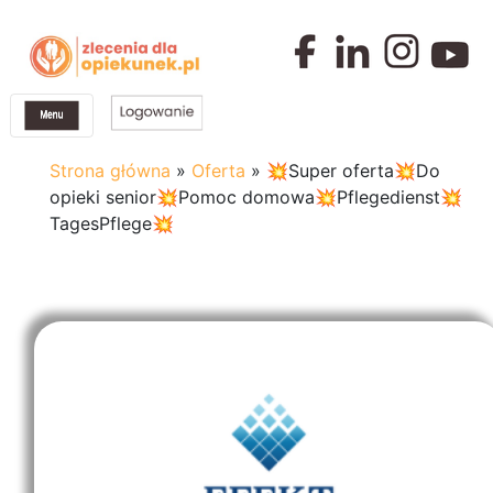
Strona główna
»
Oferta
»
💥Super oferta💥Do
opieki senior💥Pomoc domowa💥Pflegedienst💥
TagesPflege💥