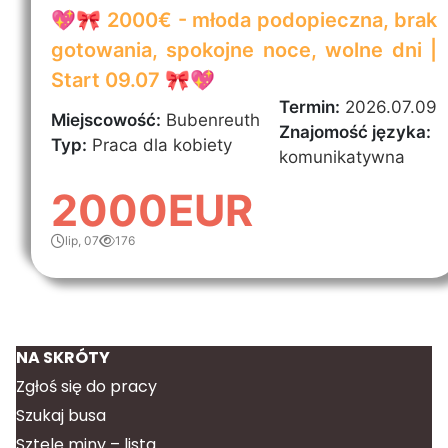
💖🎀 2000€ - młoda podopieczna, brak
gotowania, spokojne noce, wolne dni |
Start 09.07 🎀💖
Termin:
2026.07.09
Miejscowość:
Bubenreuth
Znajomość języka:
Typ:
Praca dla kobiety
komunikatywna
2000EUR
lip, 07
176
NA SKRÓTY
Zgłoś się do pracy
Szukaj busa
Sztele miny – lista