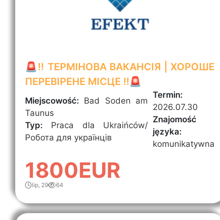
🚨‼️ ТЕРМІНОВА ВАКАНСІЯ | ХОРОШЕ
ПЕРЕВІРЕНЕ МІСЦЕ ‼️🚨
Termin:
Miejscowość:
Bad Soden am
2026.07.30
Taunus
Znajomość
Typ:
Praca dla Ukraińców/
języka:
Робота для українців
komunikatywna
1800EUR
lip, 29
64