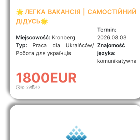
🌟ЛЕГКА ВАКАНСІЯ | САМОСТІЙНИЙ
ДІДУСЬ🌟
Termin:
Miejscowość:
Kronberg
2026.08.03
Typ:
Praca dla Ukraińców/
Znajomość
Робота для українців
języka:
komunikatywna
1800EUR
lip, 29
16