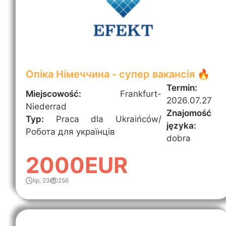
Опіка Німеччина - супер вакансія 🔥
Termin:
Miejscowość:
Frankfurt-
2026.07.27
Niederrad
Znajomość
Typ:
Praca dla Ukraińców/
języka:
Робота для українців
dobra
2000EUR
lip, 23
256