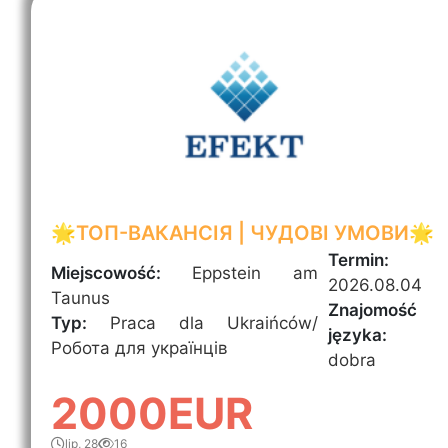
🌟ТОП-ВАКАНСІЯ | ЧУДОВІ УМОВИ🌟
Termin:
Miejscowość:
Eppstein am
2026.08.04
Taunus
Znajomość
Typ:
Praca dla Ukraińców/
języka:
Робота для українців
dobra
2000EUR
lip, 28
16