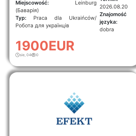
Miejscowość:
Leinburg
2026.08.20
(Баварія)
Znajomość
Typ:
Praca dla Ukraińców/
języka:
Робота для українців
dobra
1900EUR
sie, 04
0