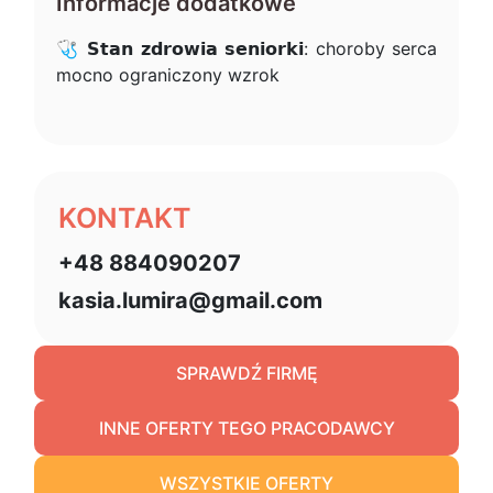
Informacje dodatkowe
🩺 𝗦𝘁𝗮𝗻 𝘇𝗱𝗿𝗼𝘄𝗶𝗮 𝘀𝗲𝗻𝗶𝗼𝗿𝗸𝗶: choroby serca
mocno ograniczony wzrok
KONTAKT
+48 884090207
kasia.lumira@gmail.com
SPRAWDŹ FIRMĘ
INNE OFERTY TEGO PRACODAWCY
WSZYSTKIE OFERTY