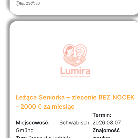
lip, 23
80
Leżąca Seniorka – zlecenie BEZ NOCEK
– 2000 € za miesiąc
Termin:
Miejscowość:
Schwäbisch
2026.08.07
Gmünd
Znajomość
Typ:
Praca dla kobiety
języka: