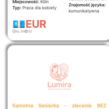
Miejscowość:
Köln
Znajomość języka:
Typ:
Praca dla kobiety
komunikatywna
💶EUR
lip, 30
32
Samotna Seniorka - zlecenie BEZ