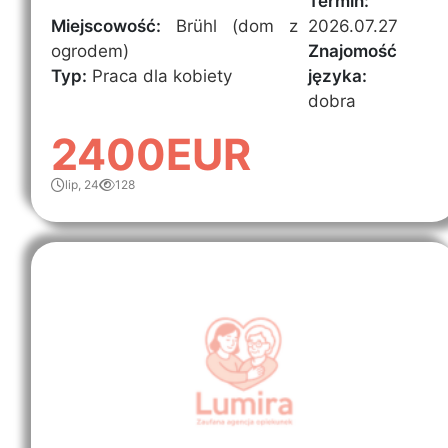
Termin:
Miejscowość:
Brühl (dom z
2026.07.27
ogrodem)
Znajomość
Typ:
Praca dla kobiety
języka:
dobra
2400EUR
lip, 24
128