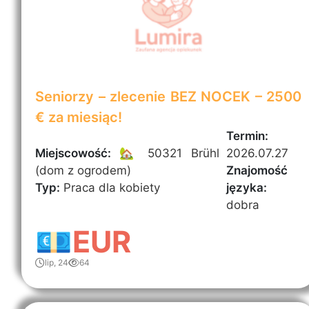
Seniorzy – zlecenie BEZ NOCEK – 2500
€ za miesiąc!
Termin:
Miejscowość:
🏡 50321 Brühl
2026.07.27
(dom z ogrodem)
Znajomość
Typ:
Praca dla kobiety
języka:
dobra
💶EUR
lip, 24
64