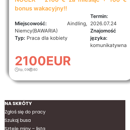
bonus wakacyjny!!
Termin:
Miejscowość:
Aindling,
2026.07.24
Niemcy(BAWARIA)
Znajomość
Typ:
Praca dla kobiety
języka:
komunikatywna
2100EUR
lip, 09
80
NA SKRÓTY
Zgłoś się do pracy
Szukaj busa
Sztele miny – lista