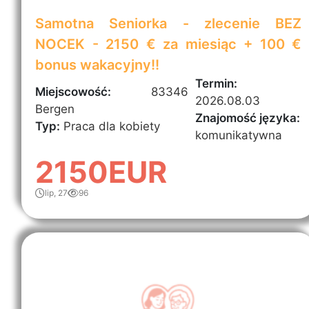
Samotna Seniorka - zlecenie BEZ
NOCEK - 2150 € za miesiąc + 100 €
bonus wakacyjny!!
Termin:
Miejscowość:
83346
2026.08.03
Bergen
Znajomość języka:
Typ:
Praca dla kobiety
komunikatywna
2150EUR
lip, 27
96