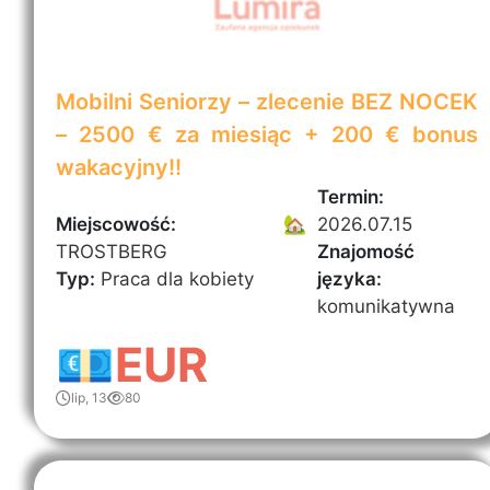
Mobilni Seniorzy – zlecenie BEZ NOCEK
– 2500 € za miesiąc + 200 € bonus
wakacyjny!!
Termin:
Miejscowość:
🏡
2026.07.15
TROSTBERG
Znajomość
Typ:
Praca dla kobiety
języka:
komunikatywna
💶EUR
lip, 13
80