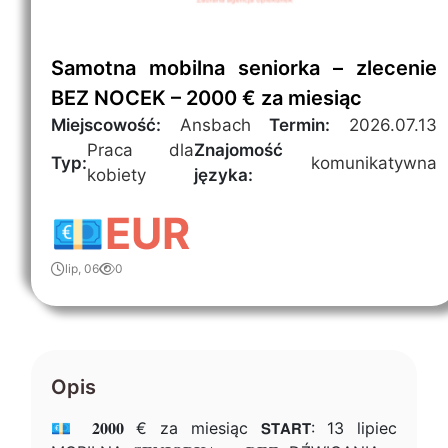
Samotna mobilna seniorka – zlecenie
BEZ NOCEK – 2000 € za miesiąc
Miejscowość:
Ansbach
Termin:
2026.07.13
Praca dla
Znajomość
Typ:
komunikatywna
kobiety
języka:
💶EUR
lip, 06
0
Opis
💶 𝟐𝟎𝟎𝟎 € za miesiąc 𝗦𝗧𝗔𝗥𝗧: 13 lipiec