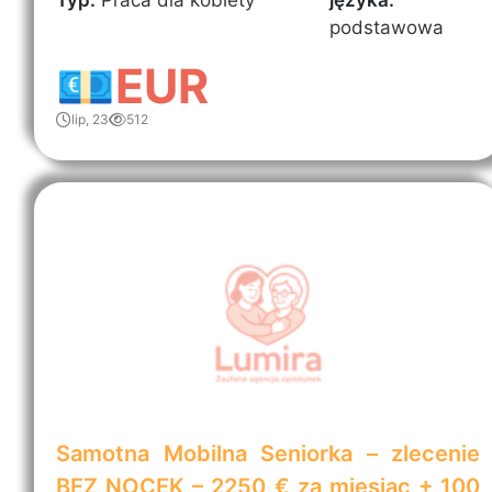
podstawowa
💶EUR
lip, 23
512
Samotna Mobilna Seniorka – zlecenie
BEZ NOCEK – 2250 € za miesiąc + 100