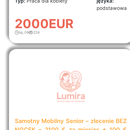
Typ:
Praca dla kobiety
języka:
podstawowa
2000EUR
lip, 09
224
Samotny Mobilny Senior – zlecenie BEZ
NOCEK – 2100 € za miesiąc + 100 €