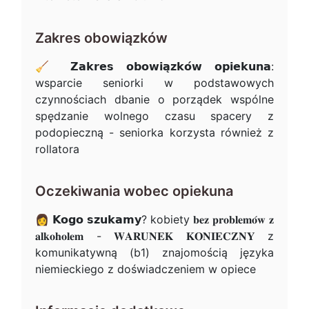
Zakres obowiązków
🧹 𝗭𝗮𝗸𝗿𝗲𝘀 𝗼𝗯𝗼𝘄𝗶𝗮̨𝘇𝗸𝗼́𝘄 𝗼𝗽𝗶𝗲𝗸𝘂𝗻𝗮:
wsparcie seniorki w podstawowych
czynnościach dbanie o porządek wspólne
spędzanie wolnego czasu spacery z
podopieczną - seniorka korzysta również z
rollatora
Oczekiwania wobec opiekuna
👩 𝗞𝗼𝗴𝗼 𝘀𝘇𝘂𝗸𝗮𝗺𝘆? kobiety 𝐛𝐞𝐳 𝐩𝐫𝐨𝐛𝐥𝐞𝐦𝐨́𝐰 𝐳
𝐚𝐥𝐤𝐨𝐡𝐨𝐥𝐞𝐦 - 𝐖𝐀𝐑𝐔𝐍𝐄𝐊 𝐊𝐎𝐍𝐈𝐄𝐂𝐙𝐍𝐘 z
komunikatywną (b1) znajomością języka
niemieckiego z doświadczeniem w opiece