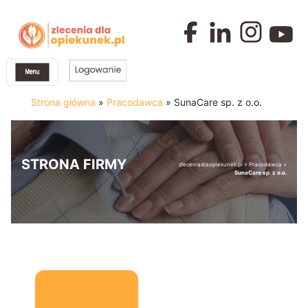
Strona główna
»
Pracodawca
»
SunaCare sp. z o.o.
STRONA FIRMY
zleceniadlaopiekunek.pl
>
Pracodawca
>
SunaCare sp. z o.o.