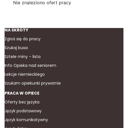
Nie znaleziono ofert pracy
NA SKRÓTY
Zgłoś się do pracy
Szukaj busa
Sztele miny – lista
Info Opieka nad seniorem
Lekcje niemieckiego
Szukam opiekunki prywatnie
PRACA W OPIECE
Oferty bez języka
Język podstawowy
Język komunikatywny