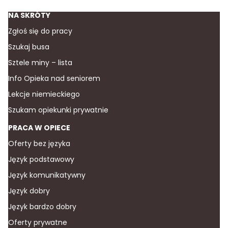
NA SKRÓTY
Zgłoś się do pracy
Szukaj busa
Sztele miny – lista
Info Opieka nad seniorem
Lekcje niemieckiego
Szukam opiekunki prywatnie
PRACA W OPIECE
Oferty bez języka
Język podstawowy
Język komunikatywny
Język dobry
Język bardzo dobry
Oferty prywatne