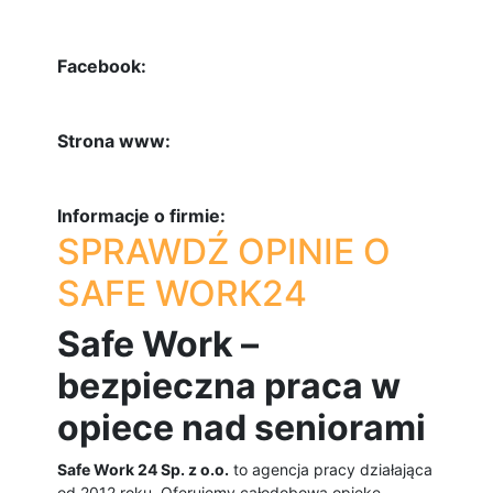
Facebook:
Strona www:
Informacje o firmie:
SPRAWDŹ OPINIE O
SAFE WORK24
Safe Work –
bezpieczna praca w
opiece nad seniorami
Safe Work 24 Sp. z o.o.
to agencja pracy działająca
od 2012 roku. Oferujemy całodobową opiekę