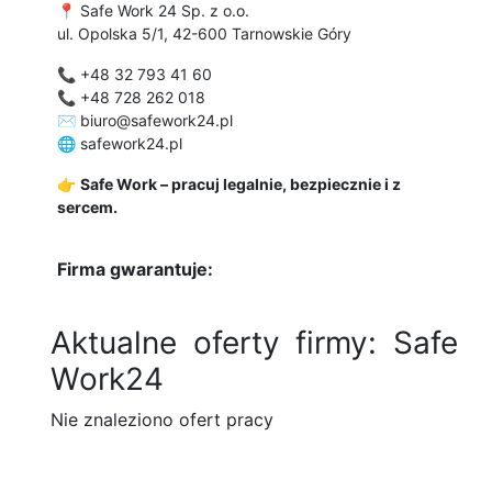
📍 Safe Work 24 Sp. z o.o.
ul. Opolska 5/1, 42-600 Tarnowskie Góry
📞 +48 32 793 41 60
📞 +48 728 262 018
✉️
biuro@safework24.pl
🌐 safework24.pl
👉
Safe Work – pracuj legalnie, bezpiecznie i z
sercem.
Firma gwarantuje:
Aktualne oferty firmy: Safe
Work24
Nie znaleziono ofert pracy