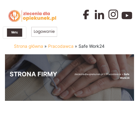
Strona główna
»
Pracodawca
»
Safe Work24
STRONA FIRMY
zleceniadlaopiekunek.pl
>
Pracodawca
>
Safe
Work24