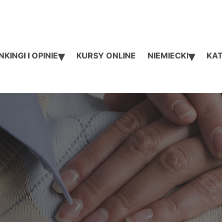
▾
▾
KINGI I OPINIE
KURSY ONLINE
NIEMIECKI
KAT