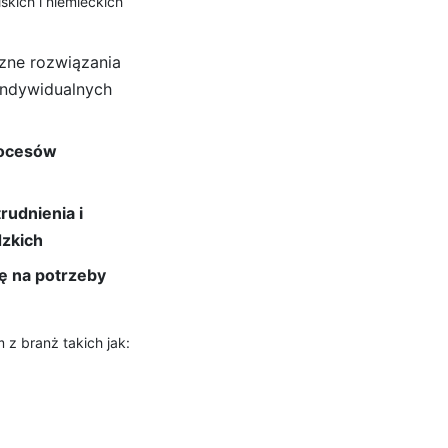
skich i niemieckich
zne rozwiązania
ndywidualnych
rocesów
rudnienia i
dzkich
ję na potrzeby
 z branż takich jak: