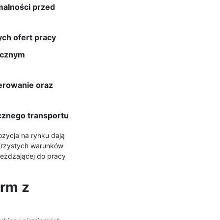
malności przed
ch ofert pracy
zycznym
rowanie oraz
cznego transportu
ozycja na rynku dają
jrzystych warunków
jeżdżającej do pracy
irm z