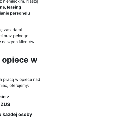
z niemieckim. Naszą
ne, leasing
ianie personelu
się zasadami
ci oraz pełnego
 naszych klientów i
 opiece w
h pracą w opiece nad
miec, oferujemy:
nie z
 ZUS
o każdej osoby