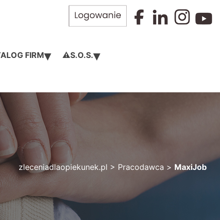
▾
▾
ALOG FIRM
⚠️S.O.S.
zleceniadlaopiekunek.pl
>
Pracodawca
>
MaxiJob