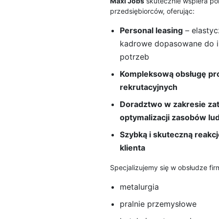
Maxi Jobs
skutecznie wspiera pol
przedsiębiorców, oferując:
Personal leasing
– elastyc
kadrowe dopasowane do i
potrzeb
Kompleksową obsługę p
rekrutacyjnych
Doradztwo w zakresie zat
optymalizacji zasobów lu
Szybką i skuteczną reakc
klienta
Specjalizujemy się w obsłudze firm
metalurgia
pralnie przemysłowe