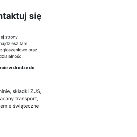
taktuj się
ej strony
znajdziesz tam
e zgłoszeniowe oraz
działalności.
rcie w drodze do
inie, składki ZUS,
łacany transport,
remie świąteczne