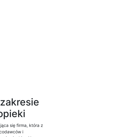
 zakresie
opieki
ąca się firma, która z
acodawców i