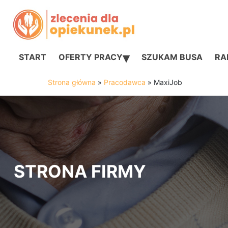
▾
START
OFERTY PRACY
SZUKAM BUSA
RAN
Strona główna
»
Pracodawca
»
MaxiJob
STRONA FIRMY