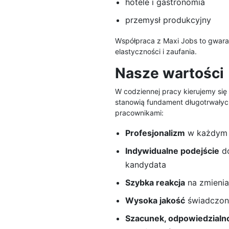
hotele i gastronomia
przemysł produkcyjny
Współpraca z Maxi Jobs to gwaran
elastyczności i zaufania.
Nasze wartości
W codziennej pracy kierujemy się
stanowią fundament długotrwałych r
pracownikami:
Profesjonalizm
w każdym 
Indywidualne podejście
do
kandydata
Szybka reakcja
na zmienia
Wysoka jakość
świadczon
Szacunek, odpowiedzialno