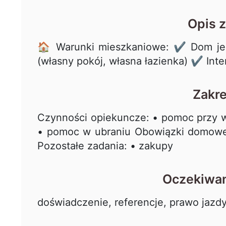
Opis 
🏠 Warunki mieszkaniowe: ✔️ Dom jed
(własny pokój, własna łazienka) ✔️ In
Zakr
Czynności opiekuncze: • pomoc przy 
• pomoc w ubraniu Obowiązki domowe:
Pozostałe zadania: • zakupy
Oczekiwan
doświadczenie, referencje, prawo jazd