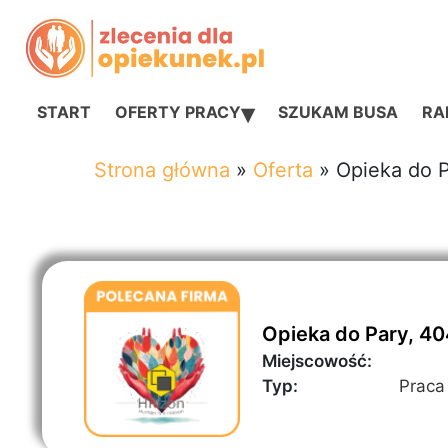
▾
START
OFERTY PRACY
SZUKAM BUSA
RAN
Strona główna
»
Oferta
»
Opieka do 
Opieka do Pary, 4
Miejscowość:
Typ:
Praca