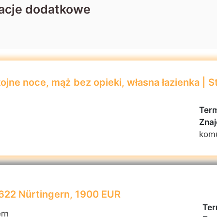
acje dodatkowe
jne noce, mąż bez opieki, własna łazienka | S
Term
Znaj
kom
2622 Nürtingern, 1900 EUR
Ter
ern