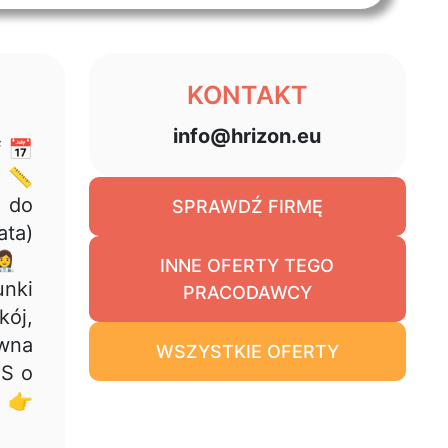
KONTAKT
info@hrizon.eu
 📅
) 📏
t do
SPRAWDŹ FIRMĘ
ata)
‍⚕️
INNE OFERTY TEGO
nki
PRACODAWCY
kój,
ywna
WSZYSTKIE OFERTY
MS o
: 👉