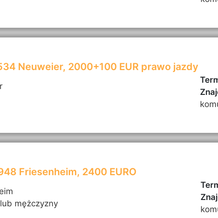
6534 Neuweier, 2000+100 EUR prawo jazdy
Term
r
Znaj
kom
7948 Friesenheim, 2400 EURO
Term
heim
Znaj
 lub mężczyzny
kom