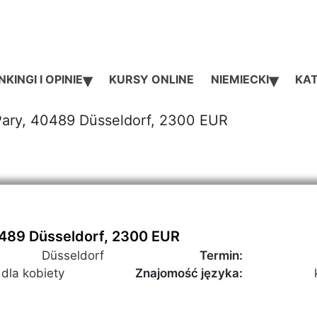
▾
▾
KINGI I OPINIE
KURSY ONLINE
NIEMIECKI
KAT
Pary, 40489 Düsseldorf, 2300 EUR
0489 Düsseldorf, 2300 EUR
Düsseldorf
Termin:
 dla kobiety
Znajomość języka: