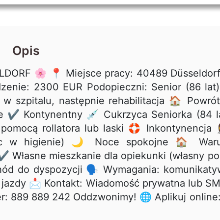
Opis
ORF 🌸 📍 Miejsce pracy: 40489 Düsseldorf
zenie: 2300 EUR Podopieczni: Senior (86 lat
 szpitalu, następnie rehabilitacja 🏠 Powró
 ✔️ Kontynentny 💉 Cukrzyca Seniorka (84 l
pomocą rollatora lub laski 🛟 Inkontynencja 👩
moc w higienie) 🌙 Noce spokojne 🏠 Waru
️ Własne mieszkanie dla opiekunki (własny po
chód do dyspozycji 🗣 Wymagania: komunikat
 jazdy 📩 Kontakt: Wiadomość prywatna lub S
er: 889 889 242 Oddzwonimy! 🌐 Aplikuj online