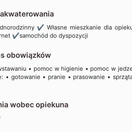
zakwaterowania
norodzinny ✔️ Własne mieszkanie dla opiek
ternet ✔️samochód do dyspozycji
es obowiązków
wstawaniu • pomoc w higienie • pomoc w jedz
 • gotowanie • pranie • prasowanie • sprząt
ia wobec opiekuna
y