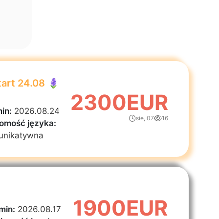
tart 24.08 🪻
2300EUR
in:
2026.08.24
sie, 07
16
omość języka:
unikatywna
1900EUR
min:
2026.08.17