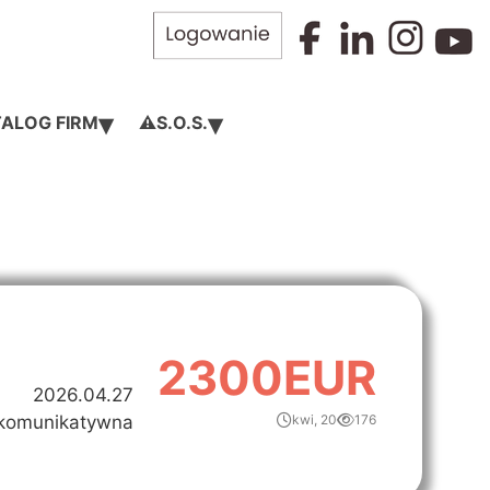
▾
▾
ALOG FIRM
⚠️S.O.S.
2300EUR
2026.04.27
komunikatywna
kwi, 20
176