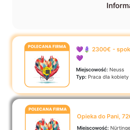
Inform
💜🪻 2300€ - spoko
💜
Miejscowość:
Neuss
Typ:
Praca dla kobiety
Opieka do Pani, 7
Miejscowość:
Nürting