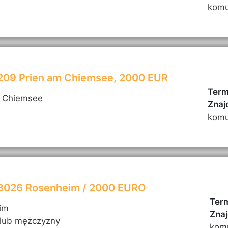
komu
3209 Prien am Chiemsee, 2000 EUR
Term
m Chiemsee
Znaj
komu
83026 Rosenheim / 2000 EURO
Term
im
Znaj
 lub mężczyzny
kom