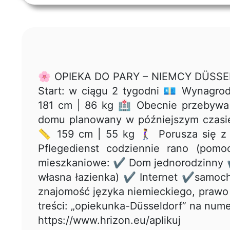
🌸 OPIEKA DO PARY – NIEMCY DÜSSELD
Start: w ciągu 2 tygodni 💶 Wynagrod
181 cm | 86 kg 🏥 Obecnie przebywa w
domu planowany w późniejszym czasie
📏 159 cm | 55 kg 🚶‍♀️ Porusza się z 
Pflegedienst codziennie rano (po
mieszkaniowe: ✔️ Dom jednorodzinny ✔
własna łazienka) ✔️ Internet ✔️samo
znajomość języka niemieckiego, prawo
treści: „opiekunka-Düsseldorf” na num
https://www.hrizon.eu/aplikuj