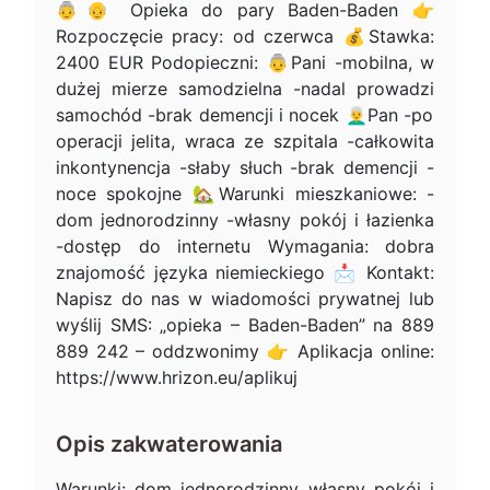
👵👴 Opieka do pary Baden-Baden 👉
Rozpoczęcie pracy: od czerwca 💰Stawka:
2400 EUR Podopieczni: 👵Pani -mobilna, w
dużej mierze samodzielna -nadal prowadzi
samochód -brak demencji i nocek 👨‍🦳Pan -po
operacji jelita, wraca ze szpitala -całkowita
inkontynencja -słaby słuch -brak demencji -
noce spokojne 🏡Warunki mieszkaniowe: -
dom jednorodzinny -własny pokój i łazienka
-dostęp do internetu Wymagania: dobra
znajomość języka niemieckiego 📩 Kontakt:
Napisz do nas w wiadomości prywatnej lub
wyślij SMS: „opieka – Baden-Baden” na 889
889 242 – oddzwonimy 👉 Aplikacja online:
https://www.hrizon.eu/aplikuj
Opis zakwaterowania
Warunki: dom jednorodzinny własny pokój i