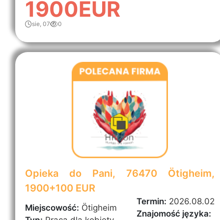
1900EUR
sie, 07
0
Opieka do Pani, 76470 Ötigheim,
1900+100 EUR
Termin:
2026.08.02
Miejscowość:
Ötigheim
Znajomość języka:
Typ:
Praca dla kobiety