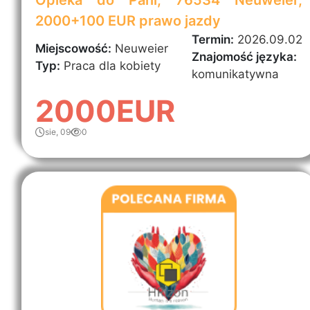
Opieka do Pani, 76534 Neuweier,
2000+100 EUR prawo jazdy
Termin:
2026.09.02
Miejscowość:
Neuweier
Znajomość języka:
Typ:
Praca dla kobiety
komunikatywna
2000EUR
sie, 09
0