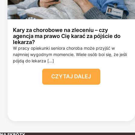
Kary za chorobowe na zleceniu – czy
agencja ma prawo Cię karać za pójście do
lekarza?
W pracy opiekunki seniora choroba może przyjść w
najmniej wygodnym momencie. Wiele osób boi się, że jeśli
pójdą do lekarza […]
CZYTAJ DALEJ
NA SKRÓTY