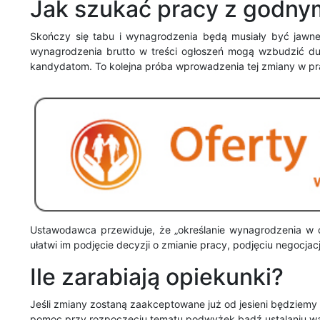
Jak szukać pracy z godn
Skończy się tabu i wynagrodzenia będą musiały być jawn
wynagrodzenia brutto w treści ogłoszeń mogą wzbudzić d
kandydatom. To kolejna próba wprowadzenia tej zmiany w pra
Ustawodawca przewiduje, że „określanie wynagrodzenia w of
ułatwi im podjęcie decyzji o zmianie pracy, podjęciu negocja
Ile zarabiają opiekunki?
Jeśli zmiany zostaną zaakceptowane już od jesieni będziemy
pomoc przy rozpoczęciu tematu podwyżek bądź ustalaniu wa