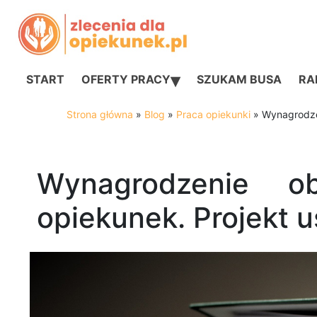
▾
START
OFERTY PRACY
SZUKAM BUSA
RAN
Strona główna
»
Blog
»
Praca opiekunki
»
Wynagrodze
Wynagrodzenie o
opiekunek. Projekt 