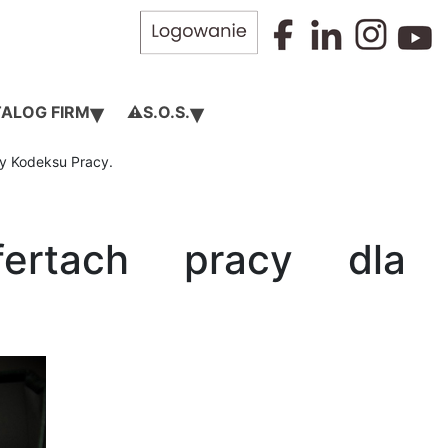
▾
▾
ALOG FIRM
⚠️S.O.S.
y Kodeksu Pracy.
ertach pracy dla