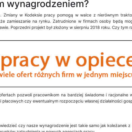
ym wynagrodzeniem?
e. Zmiany w Kodeksie pracy pomogą w walce z nierównym trakto
uże zamieszanie na rynku. Zatrudnione w firmach osoby będą m
wie. Poprzedni projekt był złożony w sierpniu 2018 roku. Czy tym 
ertach pozwoli pracownikom na bardziej świadome i racjonalne wy
cji płacowych czy ewentualnym rozpoczęciu własnej działalności gos
 wiedzieć czy nasze wynagrodzenie jest takie samo jak koleżanek 
runków zatrudnienia w nowych agencjach pracy.