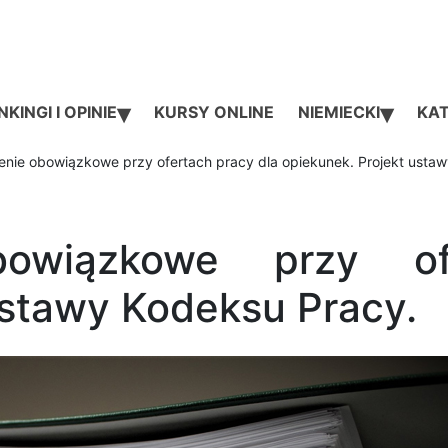
▾
▾
KINGI I OPINIE
KURSY ONLINE
NIEMIECKI
KAT
nie obowiązkowe przy ofertach pracy dla opiekunek. Projekt ustaw
bowiązkowe przy of
ustawy Kodeksu Pracy.