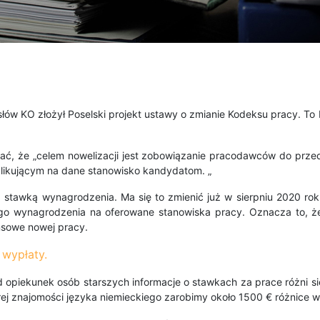
słów KO złożył Poselski projekt ustawy o zmianie Kodeksu pracy. T
 że „celem nowelizacji jest zobowiązanie pracodawców do przeds
likującym na dane stanowisko kandydatom. „
tawką wynagrodzenia. Ma się to zmienić już w sierpniu 2020 roku 
 wynagrodzenia na oferowane stanowiska pracy. Oznacza to, że
nsowe nowej pracy.
 wypłaty.
 opiekunek osób starszych informacje o stawkach za prace różni si
ej znajomości języka niemieckiego zarobimy około 1500 € różnice