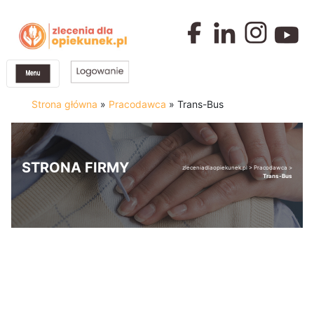
Strona główna
»
Pracodawca
»
Trans-Bus
STRONA FIRMY
zleceniadlaopiekunek.pl
>
Pracodawca
>
Trans-Bus