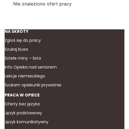
Nie znaleziono ofert pracy
NA SKRÓTY
Zgłoś się do pracy
Szukaj busa
Sztele miny – lista
Info Opieka nad seniorem
Lekcje niemieckiego
Szukam opiekunki prywatnie
PRACA W OPIECE
Oferty bez języka
Język podstawowy
Język komunikatywny