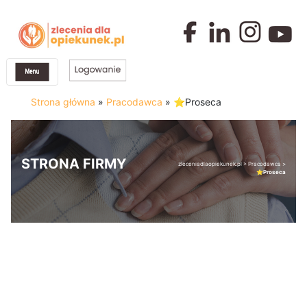
Strona główna
»
Pracodawca
»
⭐️Proseca
STRONA FIRMY
zleceniadlaopiekunek.pl
>
Pracodawca
>
⭐️Proseca