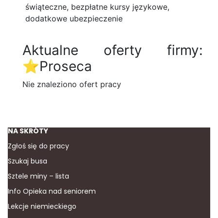
świąteczne, bezpłatne kursy językowe,
dodatkowe ubezpieczenie
Aktualne oferty firmy:
⭐️Proseca
Nie znaleziono ofert pracy
NA SKRÓTY
Zgłoś się do pracy
Szukaj busa
Sztele miny – lista
Info Opieka nad seniorem
Lekcje niemieckiego