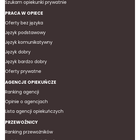
Szukam opiekunki prywatnie
PRACA W OPIECE
Oferty bez języka
Język podstawowy
Język komunikatywny
Język dobry
Język bardzo dobry
Oferty prywatne
AGENCJE OPIEKUŃCZE
Ranking agencji
Opinie o agencjach
Lista agencji opiekuńczych
PRZEWOŹNICY
Ranking przewoźników