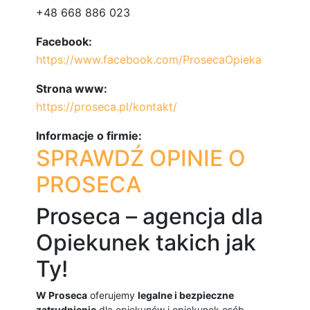
+48 668 886 023
Facebook:
https://www.facebook.com/ProsecaOpieka
Strona www:
https://proseca.pl/kontakt/
Informacje o firmie:
SPRAWDŹ OPINIE O
PROSECA
Proseca – agencja dla
Opiekunek takich jak
Ty!
W Proseca
oferujemy
legalne i bezpieczne
zatrudnienie
dla opiekunów i opiekunek osób