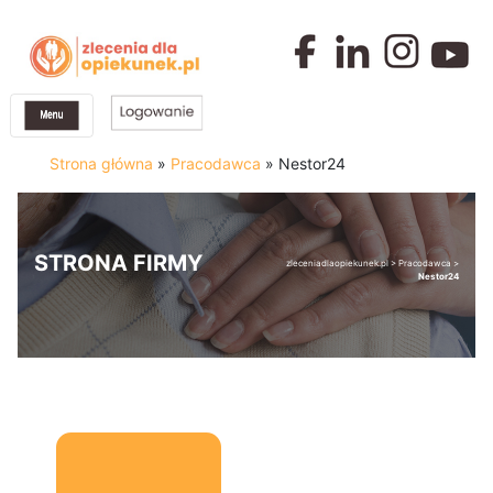
Strona główna
»
Pracodawca
»
Nestor24
STRONA FIRMY
zleceniadlaopiekunek.pl
>
Pracodawca
>
Nestor24