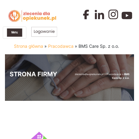
Strona główna
»
Pracodawca
»
BMS Care Sp. z o.o.
STRONA FIRMY
zleceniadlaopiekunek.pl
>
Pracodawca
>
BMS
Care Sp. z o.o.