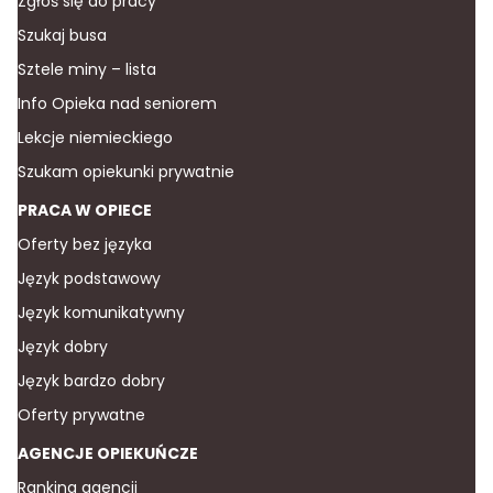
Zgłoś się do pracy
Szukaj busa
Sztele miny – lista
Info Opieka nad seniorem
Lekcje niemieckiego
Szukam opiekunki prywatnie
PRACA W OPIECE
Oferty bez języka
Język podstawowy
Język komunikatywny
Język dobry
Język bardzo dobry
Oferty prywatne
AGENCJE OPIEKUŃCZE
Ranking agencji