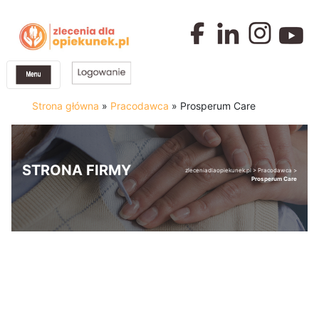
Strona główna
»
Pracodawca
»
Prosperum Care
STRONA FIRMY
zleceniadlaopiekunek.pl
>
Pracodawca
>
Prosperum Care