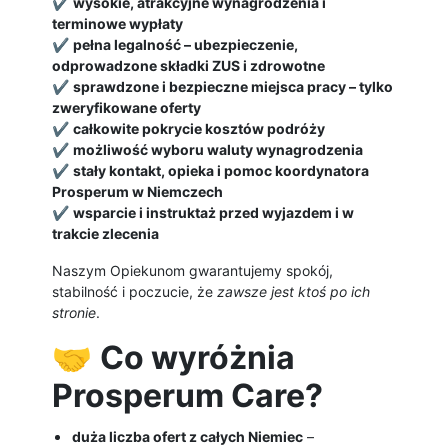
✔
wysokie, atrakcyjne wynagrodzenia i
terminowe wypłaty
✔
pełna legalność – ubezpieczenie,
odprowadzone składki ZUS i zdrowotne
✔
sprawdzone i bezpieczne miejsca pracy – tylko
zweryfikowane oferty
✔
całkowite pokrycie kosztów podróży
✔
możliwość wyboru waluty wynagrodzenia
✔
stały kontakt, opieka i pomoc koordynatora
Prosperum w Niemczech
✔
wsparcie i instruktaż przed wyjazdem i w
trakcie zlecenia
Naszym Opiekunom gwarantujemy spokój,
stabilność i poczucie, że
zawsze jest ktoś po ich
stronie
.
🤝
Co wyróżnia
Prosperum Care?
duża liczba ofert z całych Niemiec
–