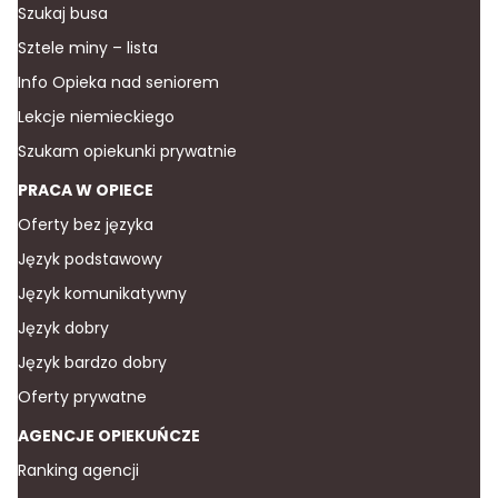
Szukaj busa
Sztele miny – lista
Info Opieka nad seniorem
Lekcje niemieckiego
Szukam opiekunki prywatnie
PRACA W OPIECE
Oferty bez języka
Język podstawowy
Język komunikatywny
Język dobry
Język bardzo dobry
Oferty prywatne
AGENCJE OPIEKUŃCZE
Ranking agencji