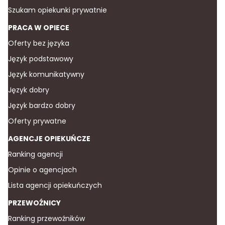
Szukam opiekunki prywatnie
PRACA W OPIECE
Oferty bez języka
Język podstawowy
Język komunikatywny
Język dobry
Język bardzo dobry
Oferty prywatne
AGENCJE OPIEKUŃCZE
Ranking agencji
Opinie o agencjach
Lista agencji opiekuńczych
PRZEWOŹNICY
Ranking przewoźników