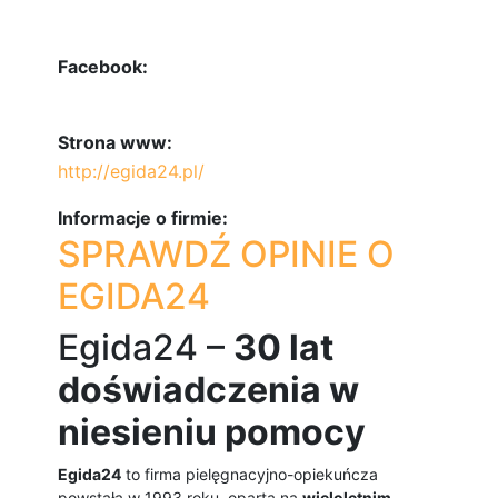
Facebook:
Strona www:
http://egida24.pl/
Informacje o firmie:
SPRAWDŹ OPINIE O
EGIDA24
Egida24 –
30 lat
doświadczenia w
niesieniu pomocy
Egida24
to firma pielęgnacyjno-opiekuńcza
powstała w 1993 roku, oparta na
wieloletnim