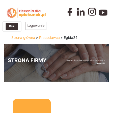
Strona główna
»
Pracodawca
»
Egida24
STRONA FIRMY
zleceniadlaopiekunek.pl
>
Pracodawca
>
Egida24