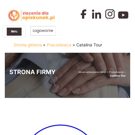
Strona główna
»
Pracodawca
»
Catalina Tour
STRONA FIRMY
zleceniadlaopiekunek.pl
>
Pracodawca
>
Catalina Tour