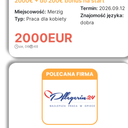
2000€ + do 200€ bonus na start
Termin:
2026.09.12
Miejscowość:
Merzig
Znajomość języka:
Typ:
Praca dla kobiety
dobra
2000EUR
sie, 06
48