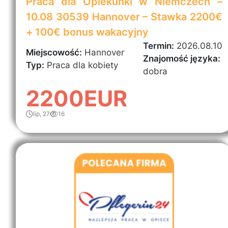
Praca dla Opiekunki w Niemczech –
10.08 30539 Hannover – Stawka 2200€
+ 100€ bonus wakacyjny
Termin:
2026.08.10
Miejscowość:
Hannover
Znajomość języka:
Typ:
Praca dla kobiety
dobra
2200EUR
lip, 27
16