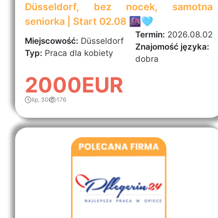
Düsseldorf, bez nocek, samotna
seniorka | Start 02.08 🌆🩵
Termin:
2026.08.02
Miejscowość:
Düsseldorf
Znajomość języka:
Typ:
Praca dla kobiety
dobra
2000EUR
lip, 30
176