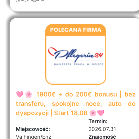
🩷🌸 1900€ + do 200€ bonusu | bez
transferu, spokojne noce, auto do
dyspozycji | Start 18.08 🌸🩷
Termin:
Miejscowość:
2026.07.31
Vaihingen/Enz
Znajomość