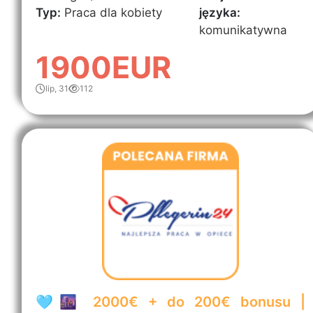
Typ:
Praca dla kobiety
języka:
komunikatywna
1900EUR
lip, 31
112
🩵🌆 2000€ + do 200€ bonusu |