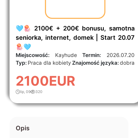
🩵🪼 2100€ + 200€ bonusu, samotna
seniorka, internet, domek | Start 20.07
🪼🩵
Miejscowość:
Kayhude
Termin:
2026.07.20
Typ:
Praca dla kobiety
Znajomość języka:
dobra
2100EUR
lip, 09
320
Opis