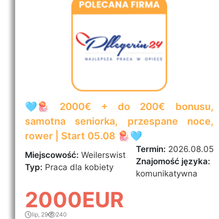
🩵🪼 2000€ + do 200€ bonusu,
samotna seniorka, przespane noce,
rower | Start 05.08 🪼🩵
Termin:
2026.08.05
Miejscowość:
Weilerswist
Znajomość języka:
Typ:
Praca dla kobiety
komunikatywna
2000EUR
lip, 29
240