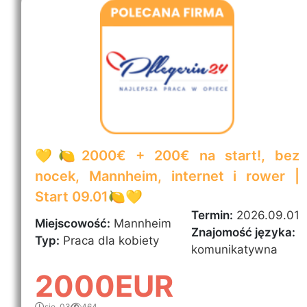
💛🍋2000€ + 200€ na start!, bez
nocek, Mannheim, internet i rower |
Start 09.01🍋💛
Termin:
2026.09.01
Miejscowość:
Mannheim
Znajomość języka:
Typ:
Praca dla kobiety
komunikatywna
2000EUR
sie, 03
464