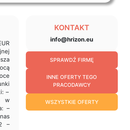
KONTAKT
info@hrizon.eu
EUR
jnej
usza
SPRAWDŹ FIRMĘ
mocą
noce
INNE OFERTY TEGO
unki
PRACODAWCY
: –
c w
WSZYSTKIE OFERTY
: –
nas
2 –