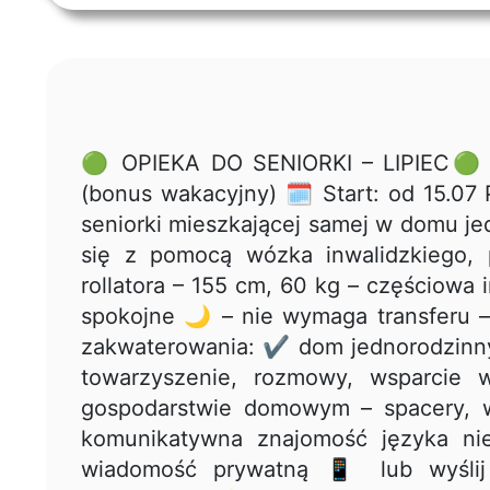
🟢 OPIEKA DO SENIORKI – LIPIEC🟢
(bonus wakacyjny) 🗓 Start: od 15.07
seniorki mieszkającej samej w domu je
się z pomocą wózka inwalidzkiego, 
rollatora – 155 cm, 60 kg – częściowa
spokojne 🌙 – nie wymaga transferu –
zakwaterowania: ✔ dom jednorodzinny 
towarzyszenie, rozmowy, wsparcie
gospodarstwie domowym – spacery, 
komunikatywna znajomość języka ni
wiadomość prywatną 📱 lub wyśli