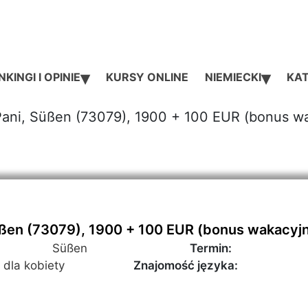
▾
▾
KINGI I OPINIE
KURSY ONLINE
NIEMIECKI
KAT
Pani, Süßen (73079), 1900 + 100 EUR (bonus w
üßen (73079), 1900 + 100 EUR (bonus wakacyj
Süßen
Termin:
 dla kobiety
Znajomość języka: