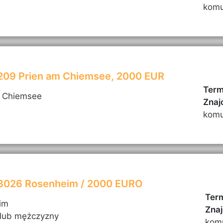
komu
3209 Prien am Chiemsee, 2000 EUR
Term
m Chiemsee
Znaj
komu
83026 Rosenheim / 2000 EURO
Term
im
Znaj
 lub mężczyzny
kom