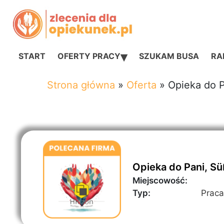
▾
START
OFERTY PRACY
SZUKAM BUSA
RAN
Strona główna
»
Oferta
»
Opieka do 
Opieka do Pani, S
Miejscowość:
Typ:
Praca