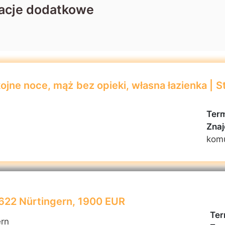
acje dodatkowe
jne noce, mąż bez opieki, własna łazienka | S
Term
Znaj
kom
2622 Nürtingern, 1900 EUR
Ter
ern