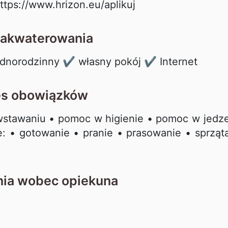
ttps://www.hrizon.eu/aplikuj
zakwaterowania
dnorodzinny ✔ własny pokój ✔ Internet
es obowiązków
wstawaniu • pomoc w higienie • pomoc w jedz
 • gotowanie • pranie • prasowanie • sprząt
ia wobec opiekuna