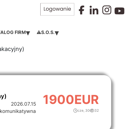
▾
▾
ALOG FIRM
⚠️S.O.S.
akacyjny)
1900EUR
ny)
2026.07.15
komunikatywna
cze, 30
32