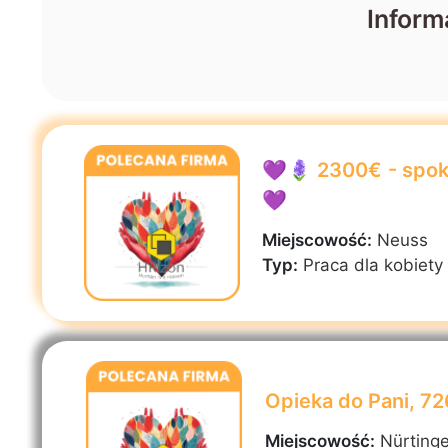
Inform
💜🪻 2300€ - spoko
💜
Miejscowość:
Neuss
Typ:
Praca dla kobiety
Opieka do Pani, 7
Miejscowość:
Nürting