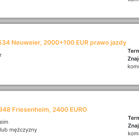
6534 Neuweier, 2000+100 EUR prawo jazdy
Term
r
Znaj
kom
7948 Friesenheim, 2400 EURO
Term
heim
Znaj
 lub mężczyzny
kom