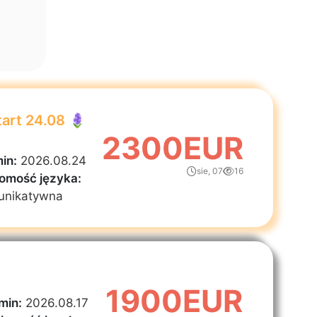
tart 24.08 🪻
2300EUR
in:
2026.08.24
sie, 07
16
omość języka:
unikatywna
1900EUR
min:
2026.08.17