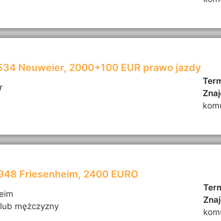
6534 Neuweier, 2000+100 EUR prawo jazdy
Term
r
Znaj
kom
7948 Friesenheim, 2400 EURO
Term
heim
Znaj
 lub mężczyzny
kom