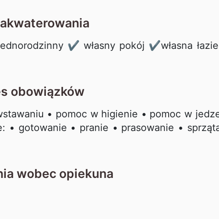
zakwaterowania
ednorodzinny ✔ własny pokój ✔własna łazie
es obowiązków
wstawaniu • pomoc w higienie • pomoc w jedz
 • gotowanie • pranie • prasowanie • sprząt
ia wobec opiekuna