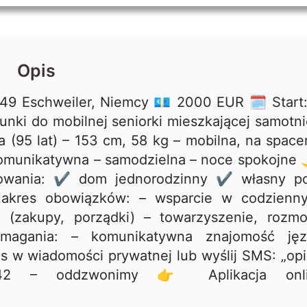
Opis
9 Eschweiler, Niemcy 💶 2000 EUR 🗓 Start
nki do mobilnej seniorki mieszkającej samotn
(95 lat) – 153 cm, 58 kg – mobilna, na space
komunikatywna – samodzielna – noce spokojne 
owania: ✔ dom jednorodzinny ✔ własny po
 Zakres obowiązków: – wsparcie w codzienn
(zakupy, porządki) – towarzyszenie, rozmo
agania: – komunikatywna znajomość jęz
s w wiadomości prywatnej lub wyślij SMS: „op
2 – oddzwonimy 👉 Aplikacja onli