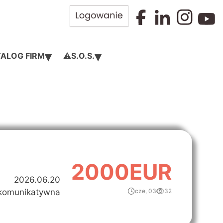
▾
▾
ALOG FIRM
⚠️S.O.S.
2000EUR
2026.06.20
komunikatywna
cze, 03
32