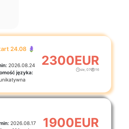
tart 24.08 🪻
2300EUR
in:
2026.08.24
sie, 07
16
omość języka:
unikatywna
1900EUR
min:
2026.08.17