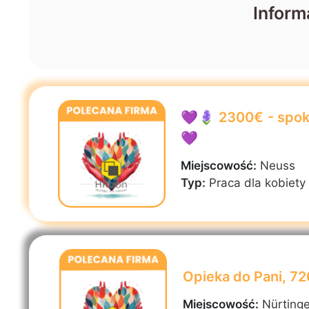
Inform
💜🪻 2300€ - spoko
💜
Miejscowość:
Neuss
Typ:
Praca dla kobiety
Opieka do Pani, 7
Miejscowość:
Nürting