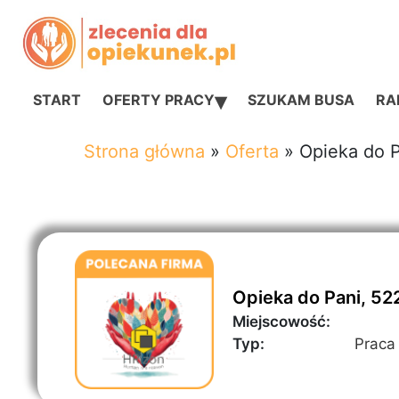
▾
START
OFERTY PRACY
SZUKAM BUSA
RAN
Strona główna
»
Oferta
»
Opieka do 
Opieka do Pani, 52
Miejscowość:
Typ:
Praca 