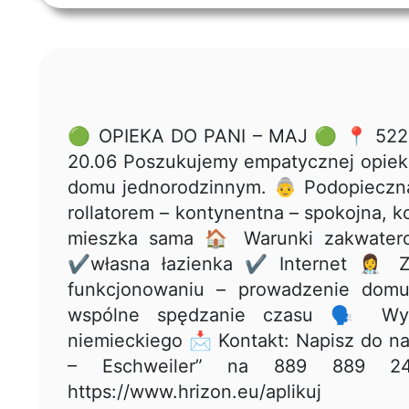
🟢 OPIEKA DO PANI – MAJ 🟢 📍 5224
20.06 Poszukujemy empatycznej opieku
domu jednorodzinnym. 👵 Podopieczna 
rollatorem – kontynentna – spokojna, 
mieszka sama 🏠 Warunki zakwater
✔własna łazienka ✔ Internet 👩‍⚕️
funkcjonowaniu – prowadzenie domu 
wspólne spędzanie czasu 🗣 Wym
niemieckiego 📩 Kontakt: Napisz do na
– Eschweiler” na 889 889 24
https://www.hrizon.eu/aplikuj