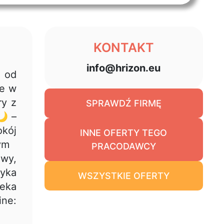
KONTAKT
info@hrizon.eu
: od
ie w
ry z
SPRAWDŹ FIRMĘ
🌙 –
kój
INNE OFERTY TEGO
ym
PRACODAWCY
wy,
yka
WSZYSTKIE OFERTY
ieka
ne: