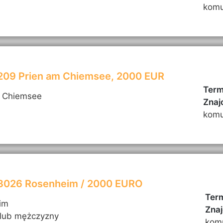
komu
3209 Prien am Chiemsee, 2000 EUR
Term
m Chiemsee
Znaj
komu
83026 Rosenheim / 2000 EURO
Term
im
Znaj
 lub mężczyzny
kom