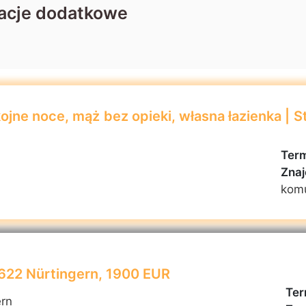
acje dodatkowe
jne noce, mąż bez opieki, własna łazienka | S
Term
Znaj
kom
2622 Nürtingern, 1900 EUR
Ter
ern