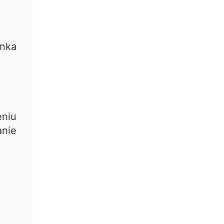
nka
eniu
anie