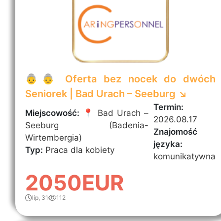
👵👵 Oferta bez nocek do dwóch
Seniorek | Bad Urach – Seeburg ↘️
Termin:
Miejscowość:
📍 Bad Urach –
2026.08.17
Seeburg (Badenia-
Znajomość
Wirtembergia)
języka:
Typ:
Praca dla kobiety
komunikatywna
2050EUR
lip, 31
112