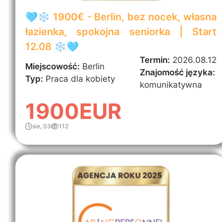
🩵❄️ 1900€ - Berlin, bez nocek, własna
łazienka, spokojna seniorka | Start
12.08 ❄️🩵
Termin:
2026.08.12
Miejscowość:
Berlin
Znajomość języka:
Typ:
Praca dla kobiety
komunikatywna
1900EUR
sie, 03
112