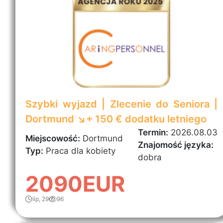
Szybki wyjazd | Zlecenie do Seniora |
Dortmund ↘️+ 150 € dodatku letniego
Termin:
2026.08.03
Miejscowość:
Dortmund
Znajomość języka:
Typ:
Praca dla kobiety
dobra
2090EUR
lip, 29
96