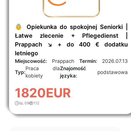
👵 Opiekunka do spokojnej Seniorki |
Łatwe zlecenie + Pflegedienst |
Prappach ↘️ + do 400 € dodatku
letniego
Miejscowość:
Prappach
Termin:
2026.07.13
Praca dla
Znajomość
Typ:
podstawowa
kobiety
języka:
1820EUR
lip, 09
112