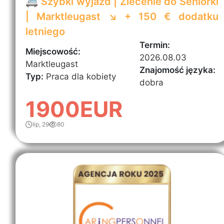
🚐 Szybki wyjazd | Zlecenie do Seniorki
| Marktleugast ↘️ + 150 € dodatku
letniego
Termin:
Miejscowość:
2026.08.03
Marktleugast
Znajomość języka:
Typ:
Praca dla kobiety
dobra
1900EUR
lip, 29
80