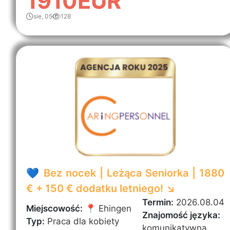
1910EUR
sie, 05
128
💙 Bez nocek | Leżąca Seniorka | 1880
€ + 150 € dodatku letniego! ↘️
Termin:
2026.08.04
Miejscowość:
📍 Ehingen
Znajomość języka:
Typ:
Praca dla kobiety
komunikatywna