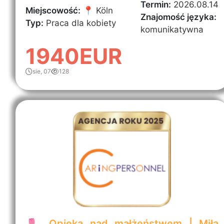
Termin:
2026.08.14
Miejscowość:
📍 Köln
Znajomość języka:
Typ:
Praca dla kobiety
komunikatywna
1940EUR
sie, 07
128
🌷 Opieka nad małżeństwem | Miła