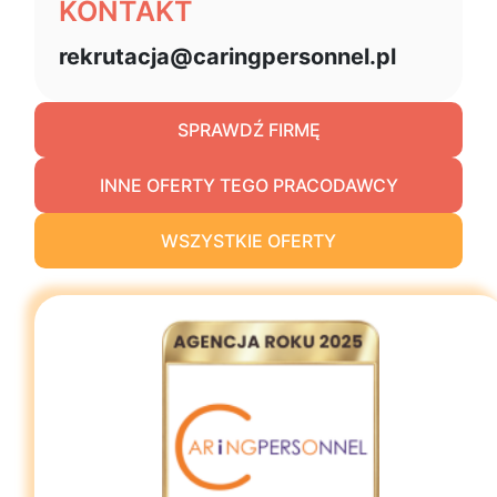
KONTAKT
rekrutacja@caringpersonnel.pl
SPRAWDŹ FIRMĘ
INNE OFERTY TEGO PRACODAWCY
WSZYSTKIE OFERTY