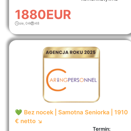
1880EUR
sie, 04
48
💚 Bez nocek | Samotna Seniorka | 1910
€ netto ↘️
Termin: