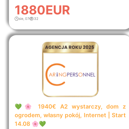
1880EUR
sie, 07
32
💚🌸 1940€ A2 wystarczy, dom z
ogrodem, własny pokój, Internet | Start
14.08 🌸💚