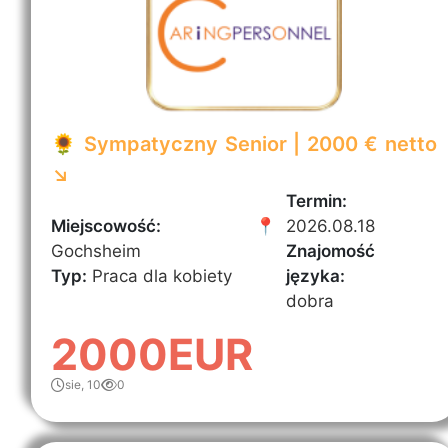
🌻 Sympatyczny Senior | 2000 € netto
↘️
Termin:
Miejscowość:
📍
2026.08.18
Gochsheim
Znajomość
Typ:
Praca dla kobiety
języka:
dobra
2000EUR
sie, 10
0