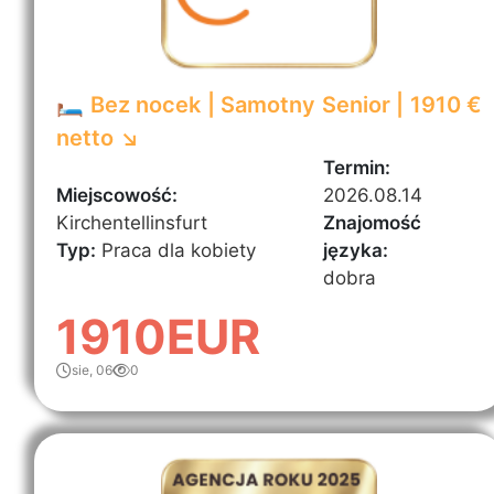
🛏️ Bez nocek | Samotny Senior | 1910 €
netto ↘️
Termin:
Miejscowość:
2026.08.14
Kirchentellinsfurt
Znajomość
Typ:
Praca dla kobiety
języka:
dobra
1910EUR
sie, 06
0