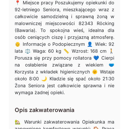
📍 Miejsce pracy Poszukujemy opiekunki do
92-letniego Seniora, mieszkającego wraz z
całkowicie samodzielną i sprawną żoną w
malowniczej miejscowości 82343 Röcking
(Bawaria). To spokojna wieś, idealna dla
osób ceniących ciszę i przyjazną atmosferę.
👴 Informacje o Podopiecznym 👤 Wiek: 92
lata ⚖️ Waga: 60 kg 📏 Wzrost: 168 cm 🚶
Porusza się przy pomocy rollatora 💙 Cierpi
na osłabienie związane z wiekiem 🩲
Korzysta z wkładek higienicznych 🌞 Wstaje
około 8:00 🌙 Kładzie się spać około 21:30
Żona Seniora jest całkowicie sprawna i nie
wymaga żadnej opieki.
Opis zakwaterowania
🏡 Warunki zakwaterowania Opiekunka ma
zapewnione komfortowe warunki: 🏠 Praca