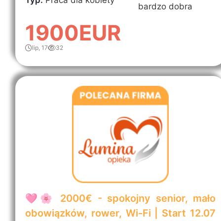
Typ:
Praca dla kobiety
bardzo dobra
1900EUR
lip, 17
32
🩷🌸 2000€ - spokojny senior, mało
obowiązków, rower, Wi-Fi | Start 12.07