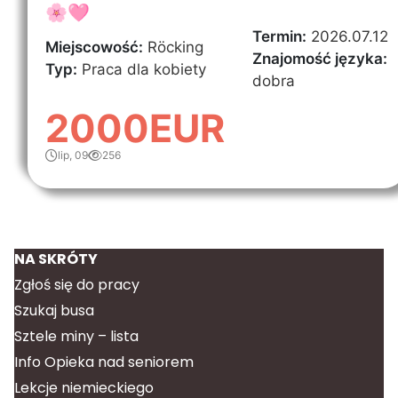
🌸🩷
Termin:
2026.07.12
Miejscowość:
Röcking
Znajomość języka:
Typ:
Praca dla kobiety
dobra
2000EUR
lip, 09
256
NA SKRÓTY
Zgłoś się do pracy
Szukaj busa
Sztele miny – lista
Info Opieka nad seniorem
Lekcje niemieckiego