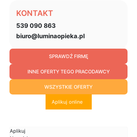
KONTAKT
539 090 863
biuro@luminaopieka.pl
SPRAWDŹ FIRMĘ
INNE OFERTY TEGO PRACODAWCY
WSZYSTKIE OFERTY
Aplikuj online
Aplikuj